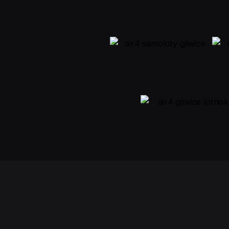
0
Kup Voucher
0,00
zł