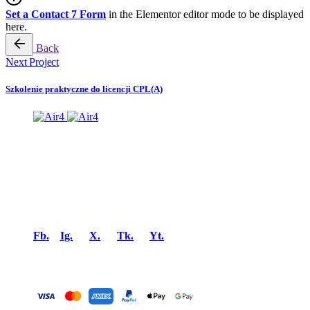
Set a Contact 7 Form
in the Elementor editor mode to be displayed
here.
Back
Next Project
Szkolenie praktyczne do licencji CPL(A)
Air4™ – Certyfikowany Ośrodek Szkolenia Lotniczego
(ATO) oraz Zadeklarowana Organizacja Szkoląca (DTO) z
bazą operacyjną na lotnisku w Gliwicach (EPGL).
Air4™ – Lataj bezpiecznie!
Fb.
/
Ig.
/
X.
/
Tk.
/
Yt.
Bezpieczne i proste płatności