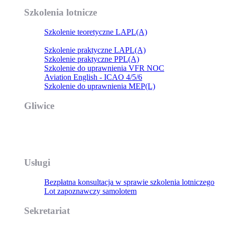
Szkolenia lotnicze
Szkolenie teoretyczne LAPL(A)
Szkolenie teoretyczne PPL(A)
Szkolenie praktyczne LAPL(A)
Szkolenie praktyczne PPL(A)
Szkolenie do uprawnienia VFR NOC
Aviation English - ICAO 4/5/6
Szkolenie do uprawnienia MEP(L)
Gliwice
Air4 Sp. z o.o.
ul. Toruńska 22
44-100 Gliwice, Poland
Usługi
Bezpłatna konsultacja w sprawie szkolenia lotniczego
Lot zapoznawczy samolotem
Sekretariat