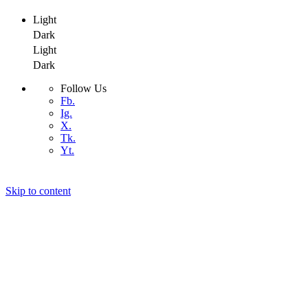
Light
Dark
Light
Dark
Follow Us
Fb.
Ig.
X.
Tk.
Yt.
Skip to content
Air4