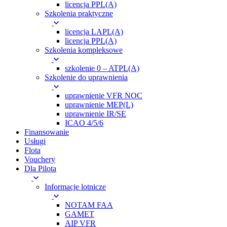
licencja PPL(A)
Szkolenia praktyczne
licencja LAPL(A)
licencja PPL(A)
Szkolenia kompleksowe
szkolenie 0 – ATPL(A)
Szkolenie do uprawnienia
uprawnienie VFR NOC
uprawnienie MEP(L)
uprawnienie IR/SE
ICAO 4/5/6
Finansowanie
Usługi
Flota
Vouchery
Dla Pilota
Informacje lotnicze
NOTAM FAA
GAMET
AIP VFR