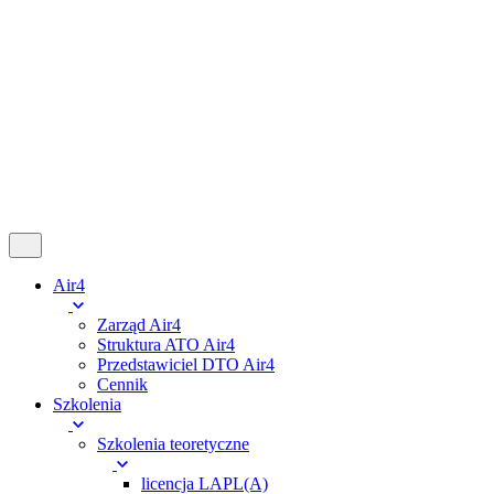
Follow Us
Fb.
Ig.
X.
Tk.
Yt.
Kup Voucher
Panel Pilota
0
0,00
zł
Air4
Zarząd Air4
Struktura ATO Air4
Przedstawiciel DTO Air4
Cennik
Szkolenia
Szkolenia teoretyczne
licencja LAPL(A)