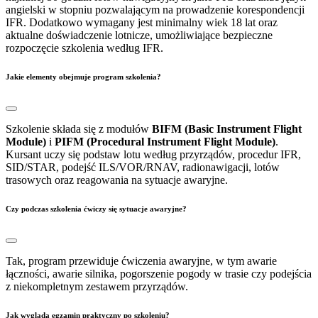
angielski w stopniu pozwalającym na prowadzenie korespondencji
IFR. Dodatkowo wymagany jest minimalny wiek 18 lat oraz
aktualne doświadczenie lotnicze, umożliwiające bezpieczne
rozpoczęcie szkolenia według IFR.
Jakie elementy obejmuje program szkolenia?
Szkolenie składa się z modułów
BIFM (Basic Instrument Flight
Module)
i
PIFM (Procedural Instrument Flight Module)
.
Kursant uczy się podstaw lotu według przyrządów, procedur IFR,
SID/STAR, podejść ILS/VOR/RNAV, radionawigacji, lotów
trasowych oraz reagowania na sytuacje awaryjne.
Czy podczas szkolenia ćwiczy się sytuacje awaryjne?
Tak, program przewiduje ćwiczenia awaryjne, w tym awarie
łączności, awarie silnika, pogorszenie pogody w trasie czy podejścia
z niekompletnym zestawem przyrządów.
Jak wygląda egzamin praktyczny po szkoleniu?