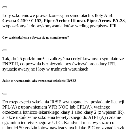
Loty szkoleniowe prowadzone są na samolotach z floty Air4:
Cessna C150 / C152, Piper Archer III oraz Piper Arrow PA-28
,
wyposażonych do wykonywania lotów według przepisów IFR.
Czy część szkolenia odbywa się na symulatorze?
Tak, do 25 godzin można zaliczyć na certyfikowanym symulatorze
FNPT II, co pozwala bezpiecznie przećwiczyć procedury IFR,
sytuacje awaryjne i loty w trudnych warunkach.
Jakie są wymagania, aby rozpocząć szkolenie IR/SE?
Do rozpoczęcia szkolenia IR/SE wymagane jest posiadanie licencji
PPL(A) z uprawnieniem VFR NOC lub CPL(A), ważnego
orzeczenia lotniczo-lekarskiego klasy 1 albo klasy 2 (z wpisem IR),
a także ukończenie szkolenia teoretycznego do ATPL(A) i zdanie
egzaminu teoretycznego w ULC. Kandydat musi wykazać co
najmniej 50 godzin lotów nawigacyjnych jako PIC oraz znać język