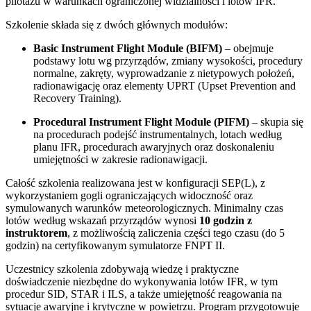
pilotażu w warunkach ograniczonej widzialności i lotów IFR.
Szkolenie składa się z dwóch głównych modułów:
Basic Instrument Flight Module (BIFM)
– obejmuje
podstawy lotu wg przyrządów, zmiany wysokości, procedury
normalne, zakręty, wyprowadzanie z nietypowych położeń,
radionawigację oraz elementy UPRT (Upset Prevention and
Recovery Training).
Procedural Instrument Flight Module (PIFM)
– skupia się
na procedurach podejść instrumentalnych, lotach według
planu IFR, procedurach awaryjnych oraz doskonaleniu
umiejętności w zakresie radionawigacji.
Całość szkolenia realizowana jest w konfiguracji SEP(L), z
wykorzystaniem gogli ograniczających widoczność oraz
symulowanych warunków meteorologicznych. Minimalny czas
lotów według wskazań przyrządów wynosi
10 godzin z
instruktorem
, z możliwością zaliczenia części tego czasu (do 5
godzin) na certyfikowanym symulatorze FNPT II.
Uczestnicy szkolenia zdobywają wiedzę i praktyczne
doświadczenie niezbędne do wykonywania lotów IFR, w tym
procedur SID, STAR i ILS, a także umiejętność reagowania na
sytuacje awaryjne i krytyczne w powietrzu. Program przygotowuje