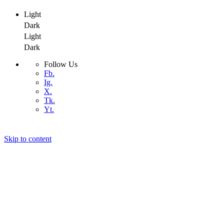
Light
Dark
Light
Dark
Follow Us
Fb.
Ig.
X.
Tk.
Yt.
Skip to content
Air4