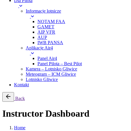
Dla Pilota
Informacje lotnicze
NOTAM FAA
GAMET
AIP VFR
AUP
IWB PANSA
Aplikacje Air4
Panel Air4
Panel Pilota – Best Pilot
Kamera – Lotnisko Gliwice
Meteogram – ICM Gliwice
Lotnisko Gliwice
Kontakt
Back
Instructor Dashboard
Home