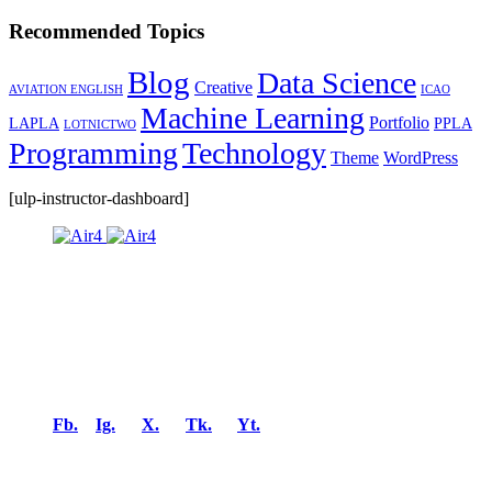
Recommended Topics
Blog
Data Science
Creative
AVIATION ENGLISH
ICAO
Machine Learning
Portfolio
LAPLA
PPLA
LOTNICTWO
Programming
Technology
Theme
WordPress
[ulp-instructor-dashboard]
Air4™ – Certyfikowany Ośrodek Szkolenia Lotniczego
(ATO) oraz Zadeklarowana Organizacja Szkoląca (DTO) z
bazą operacyjną na lotnisku w Gliwicach (EPGL).
Air4™ – Lataj bezpiecznie!
Fb.
/
Ig.
/
X.
/
Tk.
/
Yt.
Bezpieczne i proste płatności