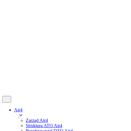
Follow Us
Fb.
Ig.
X.
Tk.
Yt.
Kup Voucher
Panel Pilota
0,00
zł
0
Cart review
No products in the cart.
Air4
Zarząd Air4
Struktura ATO Air4
Przedstawiciel DTO Air4