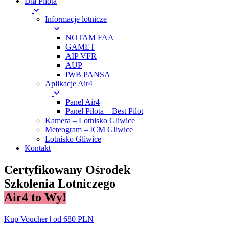
Dla Pilota
Informacje lotnicze
NOTAM FAA
GAMET
AIP VFR
AUP
IWB PANSA
Aplikacje Air4
Panel Air4
Panel Pilota – Best Pilot
Kamera – Lotnisko Gliwice
Meteogram – ICM Gliwice
Lotnisko Gliwice
Kontakt
Certyfikowany Ośrodek
Szkolenia Lotniczego
Air4 to Wy!
Kup Voucher
|
od 680 PLN