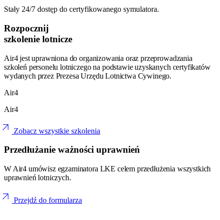
Stały 24/7 dostęp do certyfikowanego symulatora.
Rozpocznij
szkolenie lotnicze
Air4 jest uprawniona do organizowania oraz przeprowadzania
szkoleń personelu lotniczego na podstawie uzyskanych certyfikatów
wydanych przez Prezesa Urzędu Lotnictwa Cywinego.
Air4
Air4
arrow_outward
Zobacz wszystkie szkolenia
Przedłużanie ważności uprawnień
W Air4 umówisz egzaminatora LKE celem przedłużenia wszystkich
uprawnień lotniczych.
arrow_outward
Przejdź do formularza