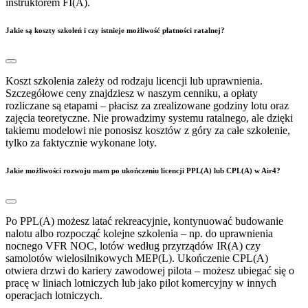
instruktorem FI(A).
Jakie są koszty szkoleń i czy istnieje możliwość płatności ratalnej?
Koszt szkolenia zależy od rodzaju licencji lub uprawnienia.
Szczegółowe ceny znajdziesz w naszym cenniku, a opłaty
rozliczane są etapami – płacisz za zrealizowane godziny lotu oraz
zajęcia teoretyczne. Nie prowadzimy systemu ratalnego, ale dzięki
takiemu modelowi nie ponosisz kosztów z góry za całe szkolenie,
tylko za faktycznie wykonane loty.
Jakie możliwości rozwoju mam po ukończeniu licencji PPL(A) lub CPL(A) w Air4?
Po PPL(A) możesz latać rekreacyjnie, kontynuować budowanie
nalotu albo rozpocząć kolejne szkolenia – np. do uprawnienia
nocnego VFR NOC, lotów według przyrządów IR(A) czy
samolotów wielosilnikowych MEP(L). Ukończenie CPL(A)
otwiera drzwi do kariery zawodowej pilota – możesz ubiegać się o
pracę w liniach lotniczych lub jako pilot komercyjny w innych
operacjach lotniczych.