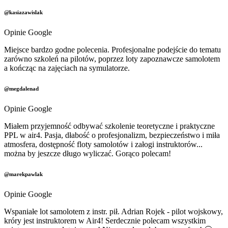
@kasiazawislak
Opinie Google
Miejsce bardzo godne polecenia. Profesjonalne podejście do tematu
zarówno szkoleń na pilotów, poprzez loty zapoznawcze samolotem
a kończąc na zajęciach na symulatorze.
@megdalenad
Opinie Google
Miałem przyjemność odbywać szkolenie teoretyczne i praktyczne
PPL w air4. Pasja, dłabość o profesjonalizm, bezpieczeństwo i miła
atmosfera, dostępność floty samolotów i załogi instruktorów...
można by jeszcze długo wyliczać. Gorąco polecam!
@marekpawlak
Opinie Google
Wspaniałe lot samolotem z instr. pił. Adrian Rojek - pilot wojskowy,
króry jest instruktorem w Air4! Serdecznie polecam wszystkim