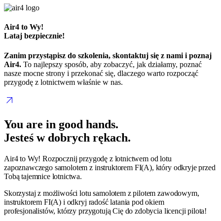
Air4 to Wy!
Lataj bezpiecznie!
Zanim przystąpisz do szkolenia, skontaktuj się z nami i poznaj
Air4.
To najlepszy sposób, aby zobaczyć, jak działamy, poznać
nasze mocne strony i przekonać się, dlaczego warto rozpocząć
przygodę z lotnictwem właśnie w nas.
arrow_outward
You are in good hands.
Jesteś w dobrych rękach.
Air4 to Wy! Rozpocznij przygodę z lotnictwem od lotu
zapoznawczego samolotem z instruktorem FI(A), który odkryje przed
Tobą tajemnice lotnictwa.
Skorzystaj z możliwości lotu samolotem z pilotem zawodowym,
instruktorem FI(A) i odkryj radość latania pod okiem
profesjonalistów, którzy przygotują Cię do zdobycia licencji pilota!