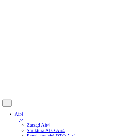
Follow Us
Fb.
Ig.
X.
Tk.
Yt.
Kup Voucher
Panel Pilota
0,00
zł
0
Cart review
No products in the cart.
Air4
Zarząd Air4
Struktura ATO Air4
Przedstawiciel DTO Air4