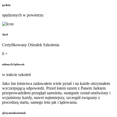
godzin
spędzonych w powietrzu
Air4
Certyfikowany Ośrodek Szkolenia
0
+
udanych lądowań
w trakcie szkoleń
Jako fan lotnictwa zadawałem wiele pytań i na każde otrzymałem
wyczerpującą odpowiedz. Przed lotem razem z Panem Jarkiem
przeprowadziłem przegląd samolotu, następnie został omówiony i
wyjaśniony każdy, nawet najmniejszy, szczegół związany z
procedurą startu, samego lotu jak i lądowania.
@szymonkosieniak