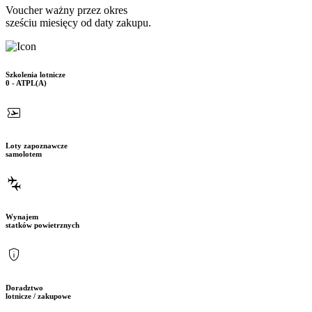
Voucher ważny przez okres
sześciu miesięcy od daty zakupu.
Szkolenia lotnicze
0 - ATPL(A)
airplane_ticket
Loty zapoznawcze
samolotem
connecting_airports
Wynajem
statków powietrznych
privacy_tip
Doradztwo
lotnicze / zakupowe