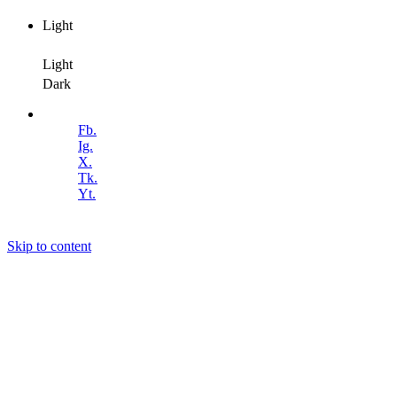
Light
Dark
Light
Dark
Follow Us
Fb.
Ig.
X.
Tk.
Yt.
Skip to content
Air4