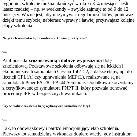
tygodniu, szkolenie można ukończyć w około 3–4 miesiące. Jeśli
latasz rzadziej – np. w weekendy – zwykle zajmuje to od 9 do 12
miesięcy. Ważne jest, aby utrzymywać regularność lotów, ponieważ
dzięki temu szybciej nabierasz wprawy i łatwiej przyswajasz kolejne
etapy szkolenia.
Na jakich samolotach prowadzicie szkolenia praktyczne?
Air4 posiada
zróżnicowaną i dobrze wyposażoną
flotę
szkoleniową. Podstawowe szkolenia odbywają się na lekkich i
ekonomicznych samolotach Cessna 150/152, a dalsze etapy, np. do
licencji CPL(A) czy uprawnienia MEP(L), realizowane są na
samolotach Piper PA-28 i PA-44 Seminole. Dodatkowo korzystamy
z certyfikowanego symulatora FNPT II, który pozwala trenować
procedury IFR w bezpiecznych warunkach.
Czy w trakcie szkolenia będę wykonywać samodzielne loty?
Tak, to obowiązkowy i bardzo emocjonujący etap szkolenia.
Pierwszy lot samodzielny wykonasz dopiero wtedy, gdy instruktor