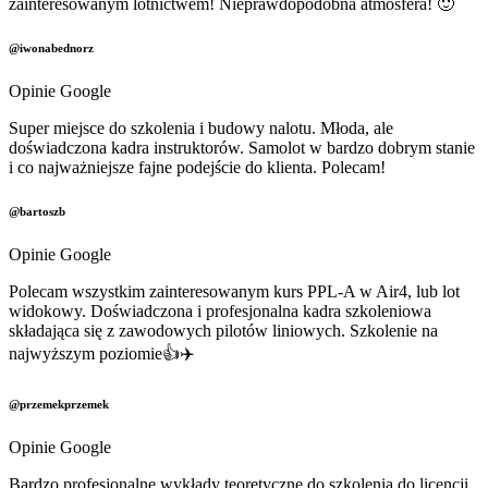
zainteresowanym lotnictwem! Nieprawdopodobna atmosfera! 🙂
@iwonabednorz
Opinie Google
Super miejsce do szkolenia i budowy nalotu. Młoda, ale
doświadczona kadra instruktorów. Samolot w bardzo dobrym stanie
i co najważniejsze fajne podejście do klienta. Polecam!
@bartoszb
Opinie Google
Polecam wszystkim zainteresowanym kurs PPL-A w Air4, lub lot
widokowy. Doświadczona i profesjonalna kadra szkoleniowa
składająca się z zawodowych pilotów liniowych. Szkolenie na
najwyższym poziomie👍✈️
@przemekprzemek
Opinie Google
Bardzo profesjonalne wykłady teoretyczne do szkolenia do licencji