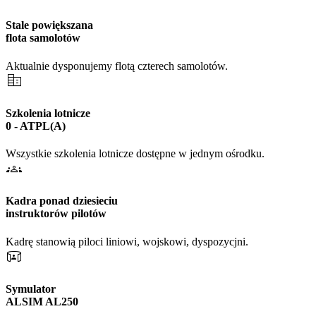
Stale powiększana
flota samolotów
Aktualnie dysponujemy flotą czterech samolotów.
corporate_fare
Szkolenia lotnicze
0 - ATPL(A)
Wszystkie szkolenia lotnicze dostępne w jednym ośrodku.
groups
Kadra ponad dziesieciu
instruktorów pilotów
Kadrę stanowią piloci liniowi, wojskowi, dyspozycjni.
simulation
Symulator
ALSIM AL250