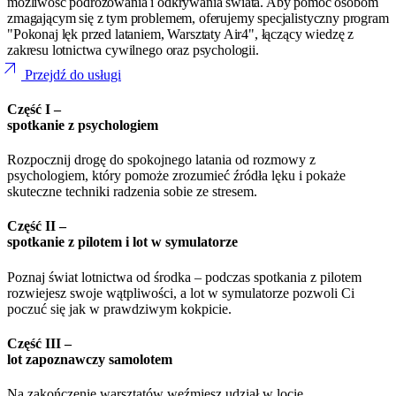
możliwość podróżowania i odkrywania świata. Aby pomóc osobom
zmagającym się z tym problemem, oferujemy specjalistyczny program
"Pokonaj lęk przed lataniem, Warsztaty Air4", łączący wiedzę z
zakresu lotnictwa cywilnego oraz psychologii.
arrow_outward
Przejdź do usługi
Część I –
spotkanie z psychologiem
Rozpocznij drogę do spokojnego latania od rozmowy z
psychologiem, który pomoże zrozumieć źródła lęku i pokaże
skuteczne techniki radzenia sobie ze stresem.
Część II –
spotkanie z pilotem i lot w symulatorze
Poznaj świat lotnictwa od środka – podczas spotkania z pilotem
rozwiejesz swoje wątpliwości, a lot w symulatorze pozwoli Ci
poczuć się jak w prawdziwym kokpicie.
Część III –
lot zapoznawczy samolotem
Na zakończenie warsztatów weźmiesz udział w locie