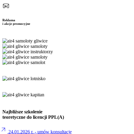
simulation
Reklama
i akcje promocyjne
Najbliższe szkolenie
teoretyczne do licencji PPL(A)
arrow_outward
24.01.2026 r. - umów konsultację