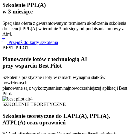
Szkolenie PPL(A)
w 3 miesiące
Specjalna oferta z gwarantowanym terminem ukończenia szkolenia
do licencji PPL(A) w terminie 3 miesięcy od podpisania umowy z
Air4.
arrow_outward
Przejdź do karty szkolenia
BEST PILOT
Planowanie lotów z technologią AI
przy wsparciu Best Pilot
Szkolenia praktyczne i loty w ramach wynajmu statków
powietrznych
planowane są z wykorzystaniem najnowocześniejszej aplikacji Best
Pilot.
SZKOLENIE TEORETYCZNE
Szkolenie teoretyczne do LAPL(A), PPL(A),
ATPL(A) oraz uprawnień
W Air4 oferujemy elastyczność w zakresie realizacji szkolenia