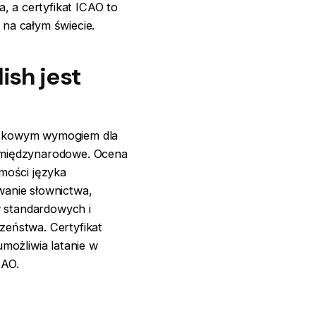
a, a certyfikat ICAO to
 na całym świecie.
ish jest
ązkowym wymogiem dla
 międzynarodowe. Ocena
omości języka
wanie słownictwa,
 w standardowych i
zeństwa. Certyfikat
umożliwia latanie w
CAO.