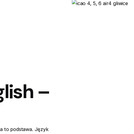
lish –
ja to podstawa. Język