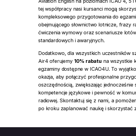
Aviation English na poziomach ICAO 4, 5 i 6
tej współpracy nasi kursanci mogą skorzys
kompleksowego przygotowania do egzami
obejmującego słownictwo lotnicze, frazy r
ćwiczenia wymowy oraz scenariusze lotó
standardowych i awaryjnych.
Dodatkowo, dla wszystkich uczestników s
Air4 oferujemy
10% rabatu
na wszystkie k
egzaminy dostępne w ICAO4U. To wyjątk
okazja, aby połączyć profesjonalne przyg
oszczędnością, zwiększając jednocześnie 
kompetencje językowe i pewność w komuni
radiowej. Skontaktuj się z nami, a pomoże
po kroku zaplanować naukę i skorzystać z