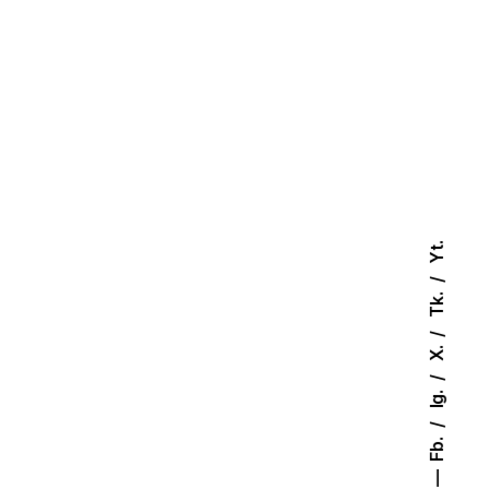
Yt.
Tk.
X.
Kod rabatowy na wszystkie
Ig.
kursy i egzaminy ICAO4U
dostępne cały rok
Fb.
kod rabatowy: AIR410