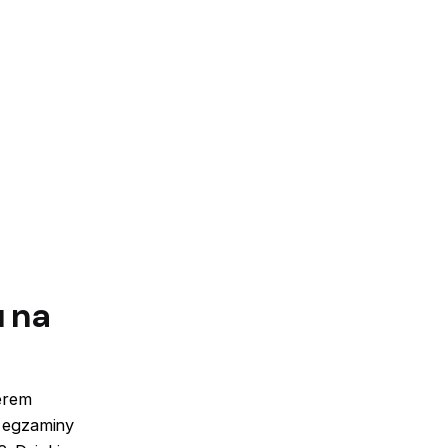
 na
Rabat 10% na wszystkie kursy
i egzaminy ICAO4U
dostępne przez cały rok
erem
i egzaminy
przejdź na stronę ICAO4U