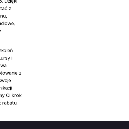
. Dzięki
tać z
skorzystaj z linku referencyjnego i
nu,
uzyskaj 10% rabatu na wszystkie
adiowe,
usługi ICAO4U
w
PRZECHODZĘ NA STRONĘ ICAO4U
zkoleń
ursy i
Cena zawiera 23% podatku VAT.
owa
otowanie z
swoje
kacji
my Ci krok
 rabatu.