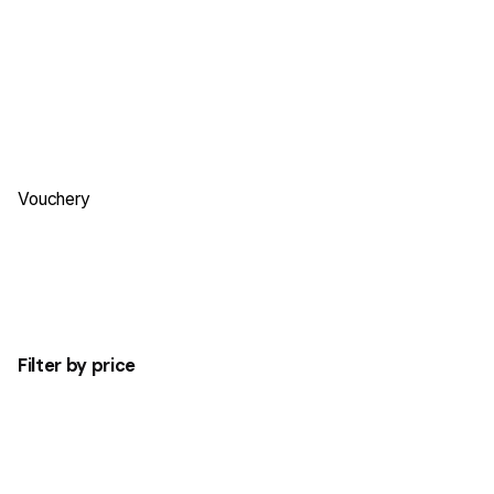
cen:
od
680,00 zł
do
1
.090,00 zł
Vouchery
Filter by price