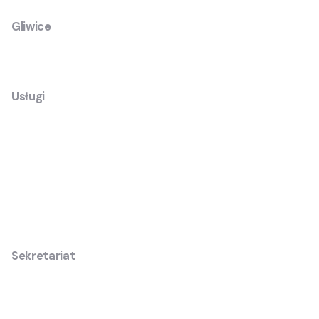
Gliwice
Air4 Sp. z o.o.
ul. Toruńska 22
44-100 Gliwice, Poland
Usługi
Bezpłatna konsultacja w sprawie szkolenia lotniczego
Lot zapoznawczy samolotem
Sekretariat
Obsługa klienta, zgłoszenia, umowy