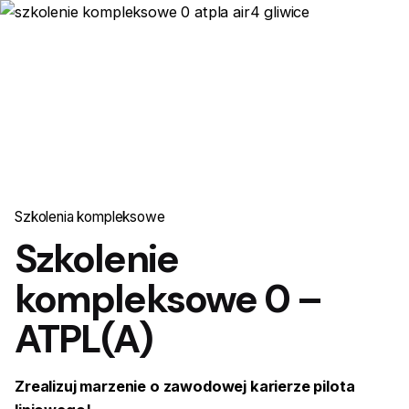
0
Szkolenia kompleksowe
Kup Voucher
0,00
zł
Szkolenie
kompleksowe 0 –
ATPL(A)
Zrealizuj marzenie o zawodowej karierze pilota