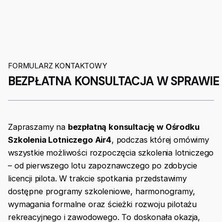
pilotów. Jako członek Air4™ uzyskasz dostęp do
naliczona dodatkowa opłata, bez względu na
miejscu poznasz bliżej kadrę Air4™.
siedziby 24/7 - będziesz mógł korzystać z
ilość wykonanych operacji lotniczych.
interaktywnych makiet (mockup) samolotu, na
którym wykonujesz szkolenie. Zyskasz dostęp do
birefing room'u, wyposażonego we wszelkie
narzędzia niezbędne do planowania lotu.
FORMULARZ KONTAKTOWY
BEZPŁATNA KONSULTACJA W SPRAWIE
Koniecznie odwiedź nas przed podpisaniem
umowy. Sprawdź, gdzie szkolimy 🙂
Zapraszamy na
bezpłatną konsultację w Ośrodku
Szkolenia Lotniczego Air4
, podczas której omówimy
wszystkie możliwości rozpoczęcia szkolenia lotniczego
– od pierwszego lotu zapoznawczego po zdobycie
licencji pilota. W trakcie spotkania przedstawimy
dostępne programy szkoleniowe, harmonogramy,
wymagania formalne oraz ścieżki rozwoju pilotażu
rekreacyjnego i zawodowego. To doskonała okazja,