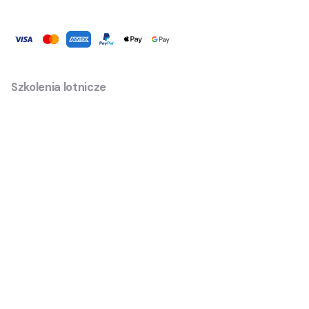
Szkolenia lotnicze
Szkolenie teoretyczne LAPL(A)
Szkolenie teoretyczne PPL(A)
Szkolenie praktyczne LAPL(A)
Szkolenie praktyczne PPL(A)
Szkolenie do uprawnienia VFR NOC
Aviation English - ICAO 4/5/6
Szkolenie do uprawnienia MEP(L)